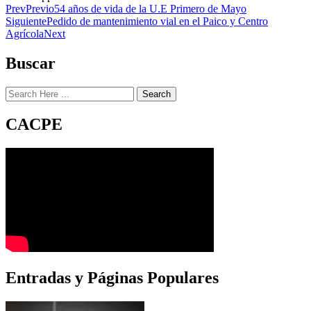
Prev
Previo
54 años de vida de la U.E Primero de Mayo
Siguiente
Pedido de mantenimiento vial en el Paico y Centro
Agrícola
Next
Buscar
Search
CACPE
Entradas y Páginas Populares