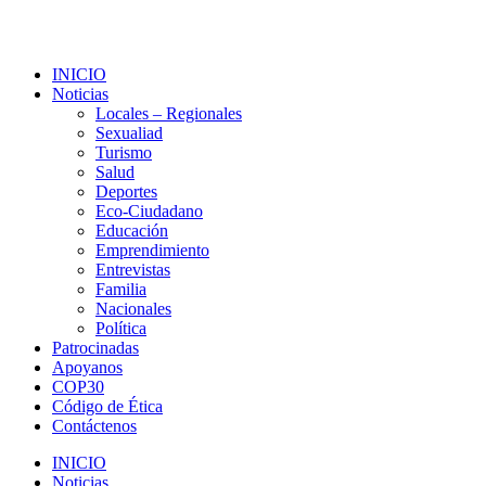
INICIO
Noticias
Locales – Regionales
Sexualiad
Turismo
Salud
Deportes
Eco-Ciudadano
Educación
Emprendimiento
Entrevistas
Familia
Nacionales
Política
Patrocinadas
Apoyanos
COP30
Código de Ética
Contáctenos
INICIO
Noticias