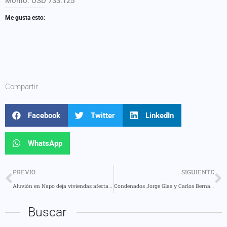
Monto: USD 733.125
Me gusta esto:
Compartir
Facebook
Twitter
LinkedIn
WhatsApp
PREVIO
SIGUIENTE
Aluvión en Napo deja viviendas afectadas y dos personas desaparecidas en El Tambo
Condenados Jorge Glas y Carlos Bernal por peculado en el caso Reconstrucción de Manabí
Buscar