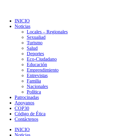
INICIO
Noticias
Locales – Regionales
Sexualiad
Turismo
Salud
Deportes
Eco-Ciudadano
Educación
Emprendimiento
Entrevistas
Familia
Nacionales
Política
Patrocinadas
Apoyanos
COP30
Código de Ética
Contáctenos
INICIO
Noticias