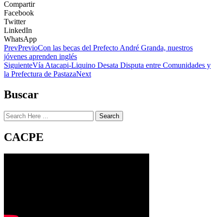
Compartir
Facebook
Twitter
LinkedIn
WhatsApp
Prev
Previo
Con las becas del Prefecto André Granda, nuestros
jóvenes aprenden inglés
Siguiente
Vía Atacapi-Liquino Desata Disputa entre Comunidades y
la Prefectura de Pastaza
Next
Buscar
Search
CACPE