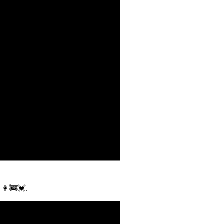
 👩‍🚒💓.