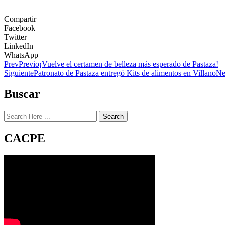
Compartir
Facebook
Twitter
LinkedIn
WhatsApp
Prev
Previo
¡Vuelve el certamen de belleza más esperado de Pastaza!
Siguiente
Patronato de Pastaza entregó Kits de alimentos en Villano
Ne
Buscar
Search
CACPE