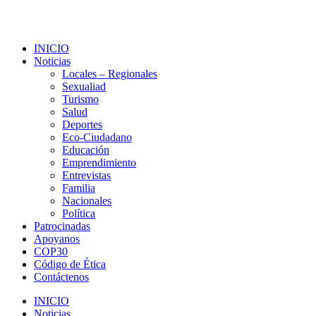
INICIO
Noticias
Locales – Regionales
Sexualiad
Turismo
Salud
Deportes
Eco-Ciudadano
Educación
Emprendimiento
Entrevistas
Familia
Nacionales
Política
Patrocinadas
Apoyanos
COP30
Código de Ética
Contáctenos
INICIO
Noticias