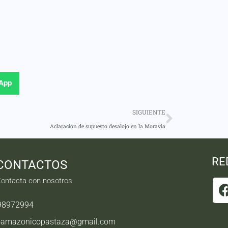
App
SIGUIENTE
Aclaración de supuesto desalojo en la Moravia
RE
CONTACTOS
ontacta con nosotros
98972994
oamazonicopastaza@gmail.com