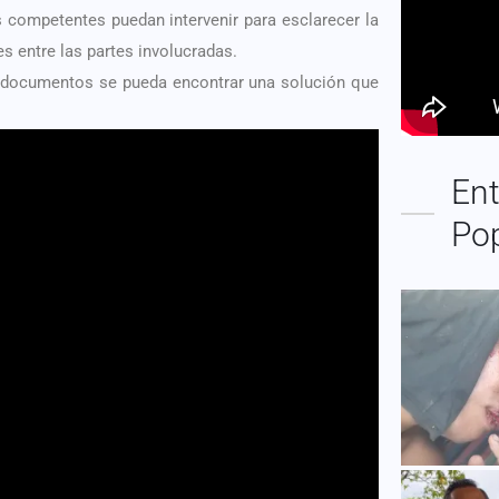
s competentes puedan intervenir para esclarecer la
es entre las partes involucradas.
de documentos se pueda encontrar una solución que
Ent
Po