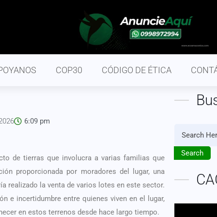
POYANOS
COP30
CÓDIGO DE ÉTICA
CONT
Bu
 2026
6:09 pm
Search
to de tierras que involucra a varias familias que
ción proporcionada por moradores del lugar, una
CA
a realizado la venta de varios lotes en este sector.
n e incertidumbre entre quienes viven en el lugar,
ecer en estos terrenos desde hace largo tiempo.