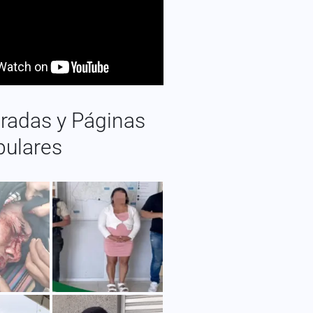
radas y Páginas
pulares