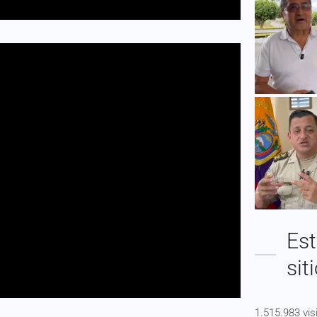
Est
sit
1.515.983 vis