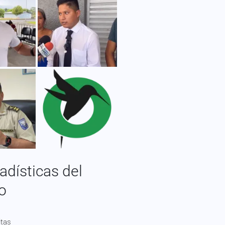
adísticas del
io
itas