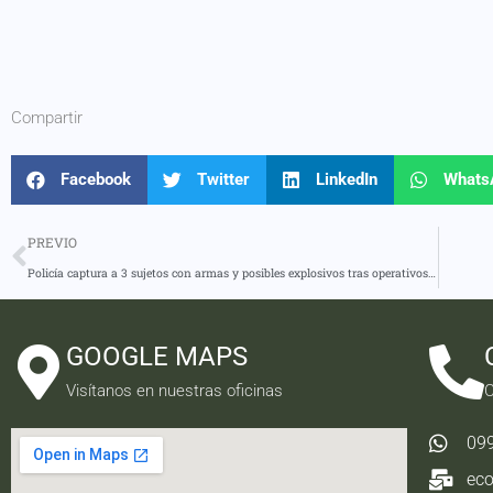
Compartir
Facebook
Twitter
LinkedIn
Whats
PREVIO
Policía captura a 3 sujetos con armas y posibles explosivos tras operativos de inteligencia
GOOGLE MAPS
Visítanos en nuestras oficinas
C
09
ec