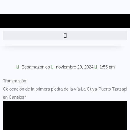
Ecoamazonico
noviembre 29, 2024
1:55 pm
Transmisión
Colocación de la primera piedra de la vía La Cuya-Puerto Tzazapi
en Canelos*