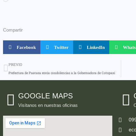
Compartir
Facebook
Twitter
LinkedIn
What
PREVIO
Prefectura de Paataza envía condolencias a la Gobernadora de Cotopaxi
GOOGLE MAPS
Visítanos en nuestras oficinas
C
09
ec