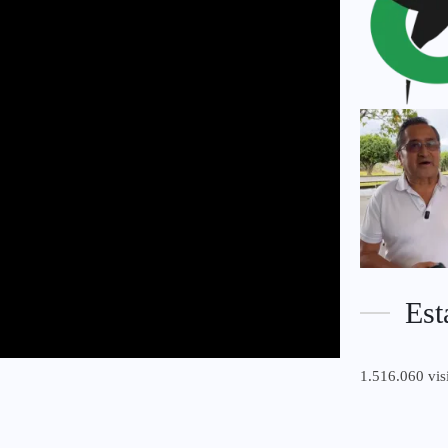
Est
1.516.060 vis