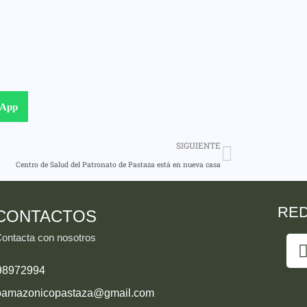
sApp
SIGUIENTE
Centro de Salud del Patronato de Pastaza está en nueva casa
RED
CONTACTOS
ontacta con nosotros
98972994
oamazonicopastaza@gmail.com