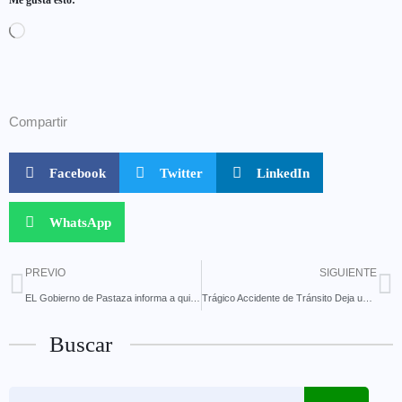
Me gusta esto:
Compartir
Facebook
Twitter
LinkedIn
WhatsApp
PREVIO
SIGUIENTE
EL Gobierno de Pastaza informa a quienes transitan por la vía Puyo–Baños
Trágico Accidente de Tránsito Deja un Fallecido en la Vía Puyo-Tena
Buscar