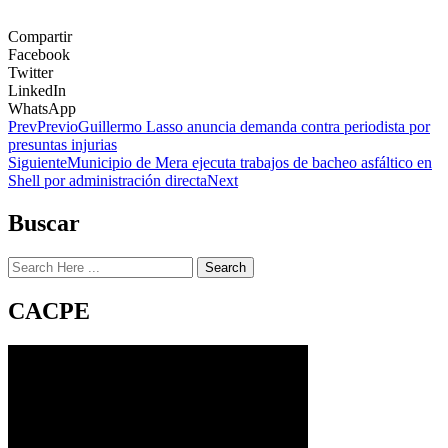
Compartir
Facebook
Twitter
LinkedIn
WhatsApp
Prev
Previo
Guillermo Lasso anuncia demanda contra periodista por
presuntas injurias
Siguiente
Municipio de Mera ejecuta trabajos de bacheo asfáltico en
Shell por administración directa
Next
Buscar
Search
CACPE