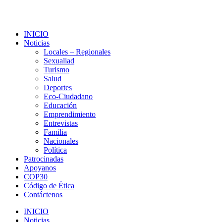
INICIO
Noticias
Locales – Regionales
Sexualiad
Turismo
Salud
Deportes
Eco-Ciudadano
Educación
Emprendimiento
Entrevistas
Familia
Nacionales
Política
Patrocinadas
Apoyanos
COP30
Código de Ética
Contáctenos
INICIO
Noticias