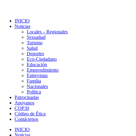
INICIO
Noticias
Locales – Regionales
Sexualiad
Turismo
Salud
Deportes
Eco-Ciudadano
Educación
Emprendimiento
Entrevistas
Familia
Nacionales
Política
Patrocinadas
Apoyanos
COP30
Código de Ética
Contáctenos
INICIO
Noticias