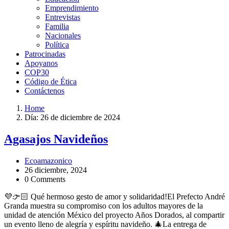
Emprendimiento
Entrevistas
Familia
Nacionales
Política
Patrocinadas
Apoyanos
COP30
Código de Ética
Contáctenos
Home
Día:
26 de diciembre de 2024
Agasajos Navideños
Ecoamazonico
26 diciembre, 2024
0 Comments
💜👉🏻 Qué hermoso gesto de amor y solidaridad!El Prefecto André
Granda muestra su compromiso con los adultos mayores de la
unidad de atención México del proyecto Años Dorados, al compartir
un evento lleno de alegría y espíritu navideño. 🎄La entrega de