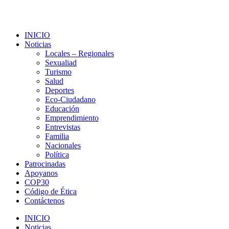
INICIO
Noticias
Locales – Regionales
Sexualiad
Turismo
Salud
Deportes
Eco-Ciudadano
Educación
Emprendimiento
Entrevistas
Familia
Nacionales
Política
Patrocinadas
Apoyanos
COP30
Código de Ética
Contáctenos
INICIO
Noticias