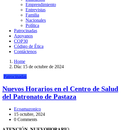
Emprendimiento
Entrevistas
Familia
Nacionales
Política
Patrocinadas
Apoyanos
COP30
Código de Ética
Contáctenos
Home
Día:
15 de octubre de 2024
Patrocinadas
Nuevos Horarios en el Centro de Salud
del Patronato de Pastaza
Ecoamazonico
15 octubre, 2024
0 Comments
𝐀𝐓𝐄𝐍𝐂𝐈Ó𝐍, 𝐍𝐔𝐄𝐕𝐎𝐇𝐎𝐑𝐀𝐑𝐈O