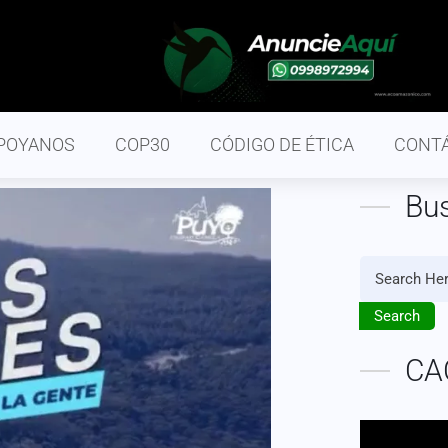
POYANOS
COP30
CÓDIGO DE ÉTICA
CONT
Bu
Search
CA