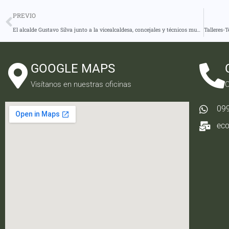
PREVIO
El alcalde Gustavo Silva junto a la vicealcaldesa, concejales y técnicos municipales, recibieron a Soraya Vásconez, gerenta regional del Banco de Desarrollo Zonal 3.
GOOGLE MAPS
Visítanos en nuestras oficinas
C
09
ec