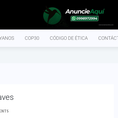
YANOS
COP30
CÓDIGO DE ÉTICA
CONTÁC
aves
ENTS