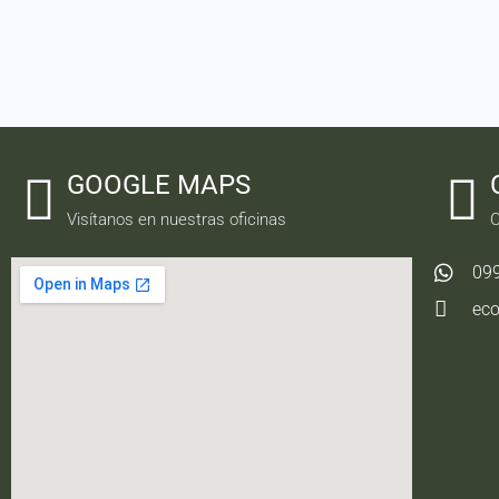
GOOGLE MAPS
Visítanos en nuestras oficinas
C
09
ec