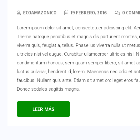
ECOAMAZONICO
19 FEBRERO, 2016
0 COMM
Lorem ipsum dolor sit amet, consectetuer adipiscing elit. 
Theme natoque penatibus et magnis dis parturient montes, n
viverra quis, feugiat a, tellus. Phasellus viverra nulla ut me
ultricies nisi vel augue. Curabitur ullamcorper ultricies nis
condimentum rhoncus, sem quam semper libero, sit amet ad
luctus pulvinar, hendrerit id, lorem. Maecenas nec odio et an
faucibus. Nullam quis ante. Etiam sit amet orci eget eros fauc
Donec sodales sagittis magna.
LEER MÁS