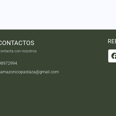
RE
CONTACTOS
ontacta con nosotros
98972994
oamazonicopastaza@gmail.com