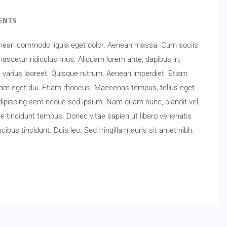
ENTS
Aenean commodo ligula eget dolor. Aenean massa. Cum sociis
ascetur ridiculus mus. Aliquam lorem ante, dapibus in,
tus varius laoreet. Quisque rutrum. Aenean imperdiet. Etiam
i. Nam eget dui. Etiam rhoncus. Maecenas tempus, tellus eget
ipiscing sem neque sed ipsum. Nam quam nunc, blandit vel,
te tincidunt tempus. Donec vitae sapien ut libero venenatis
ibus tincidunt. Duis leo. Sed fringilla mauris sit amet nibh.